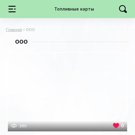
Топливные карты
Главная
›
ООО
ООО
0
260