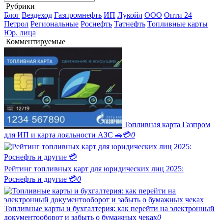
Рубрики
Блог
Вездеход
Газпромнефть
ИП
Лукойл
ООО
Опти 24
Петрол
Региональные
Роснефть
Татнефть
Топливные карты
Юр. лица
Комментируемые
Топливная карта Газпром
для ИП и карта лояльности АЗС 🚗💳
0
Рейтинг топливных карт для юридических лиц 2025:
Роснефть и другие 💳
0
Топливные карты и бухгалтерия: как перейти на электронный
документооборот и забыть о бумажных чеках
0