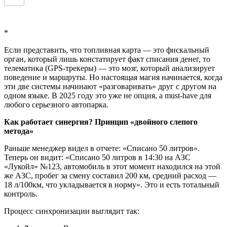
*
Если представить, что топливная карта — это фискальный
орган, который лишь констатирует факт списания денег, то
телематика (GPS-трекеры) — это мозг, который анализирует
поведение и маршруты. Но настоящая магия начинается, когда
эти две системы начинают «разговаривать» друг с другом на
одном языке. В 2025 году это уже не опция, а must-have для
любого серьезного автопарка.
Как работает синергия? Принцип «двойного слепого
метода»
Раньше менеджер видел в отчете: «Списано 50 литров».
Теперь он видит: «Списано 50 литров в 14:30 на АЗС
«Лукойл» №123, автомобиль в этот момент находился на этой
же АЗС, пробег за смену составил 200 км, средний расход —
18 л/100км, что укладывается в норму». Это и есть тотальный
контроль.
Процесс синхронизации выглядит так: